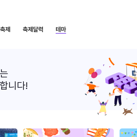
축제
축제달력
테마
나는
합니다!