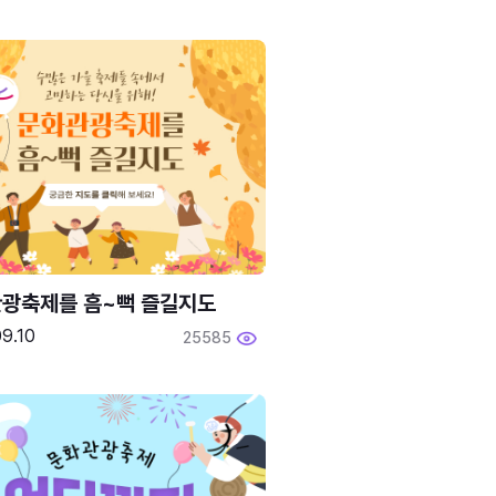
광축제를 흠~뻑 즐길지도
9.10
25585