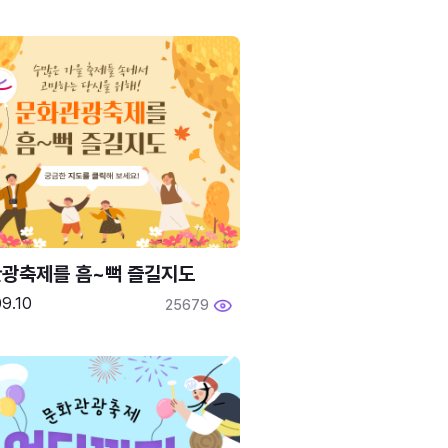
광축제를 흠~뻑 즐길지도
9.10
25679