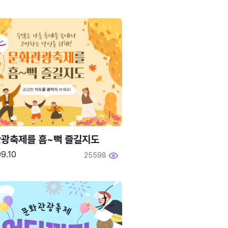
광축제를 흠~뻑 즐길지도
9.10
25598