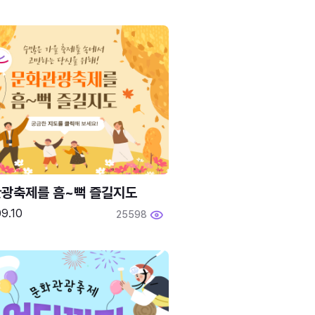
광축제를 흠~뻑 즐길지도
9.10
25598