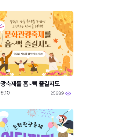
광축제를 흠~뻑 즐길지도
9.10
25689