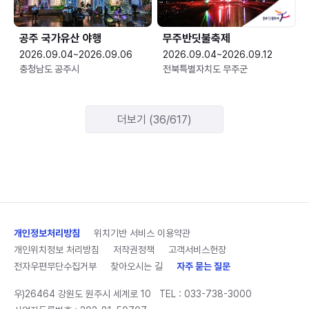
공주 국가유산 야행
무주반딧불축제
2026.09.04~2026.09.06
2026.09.04~2026.09.12
충청남도 공주시
전북특별자치도 무주군
더보기 (36/617)
개인정보처리방침
위치기반 서비스 이용약관
개인위치정보 처리방침
저작권정책
고객서비스헌장
전자우편무단수집거부
찾아오시는 길
자주 묻는 질문
우)26464 강원도 원주시 세계로 10
TEL :
033-738-3000