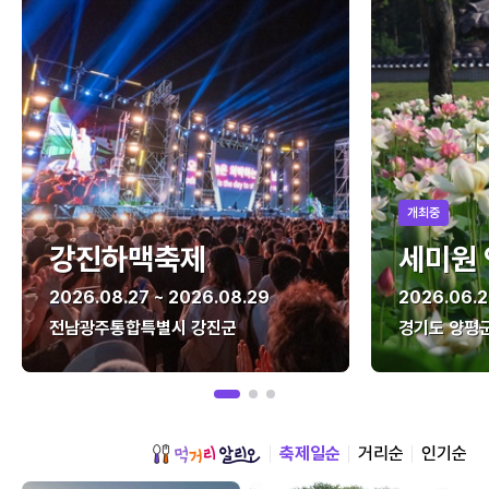
개최중
강진하맥축제
세미원
2026.08.27 ~ 2026.08.29
2026.06.2
전남광주통합특별시 강진군
경기도 양평
축제일순
거리순
인기순