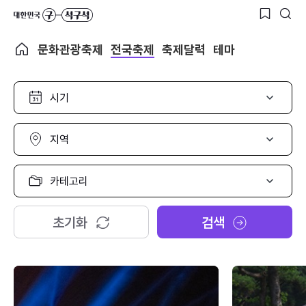
문화관광축제
전국축제
축제달력
테마
시
기
선
택
지
역
선
택
카
테
고
리
초기화
검색
선
택