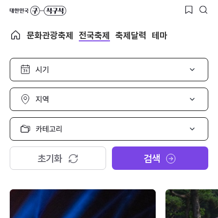
문화관광축제
전국축제
축제달력
테마
시
기
선
택
지
역
선
택
카
테
고
리
초기화
검색
선
택