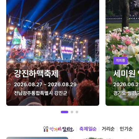
개최중
강진하맥축제
세미원
2026.08.27 ~ 2026.08.29
2026.06.2
전남광주통합특별시 강진군
경기도 양평
축제일순
거리순
인기순