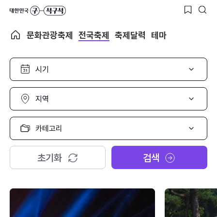
문화관광축제
전국축제
축제달력
테마
시
기
선
택
지
역
선
택
카
테
고
리
초기화
검색
선
택