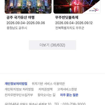
공주 국가유산 야행
무주반딧불축제
2026.09.04~2026.09.06
2026.09.04~2026.09.12
충청남도 공주시
전북특별자치도 무주군
더보기 (36/632)
개인정보처리방침
위치기반 서비스 이용약관
개인위치정보 처리방침
저작권정책
고객서비스헌장
전자우편무단수집거부
찾아오시는 길
자주 묻는 질문
우)26464 강원도 원주시 세계로 10
TEL :
033-738-3000