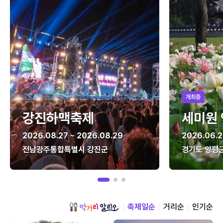
개최중
강진하맥축제
세미원
2026.08.27 ~ 2026.08.29
2026.06.2
전남광주통합특별시 강진군
경기도 양평
축제일순
거리순
인기순