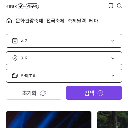
문화관광축제
전국축제
축제달력
테마
시
기
선
택
지
역
선
택
카
테
고
리
초기화
검색
선
택