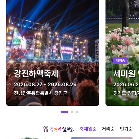
개최중
강진하맥축제
세미원
2026.08.27 ~ 2026.08.29
2026.06.2
전남광주통합특별시 강진군
경기도 양평
축제일순
거리순
인기순