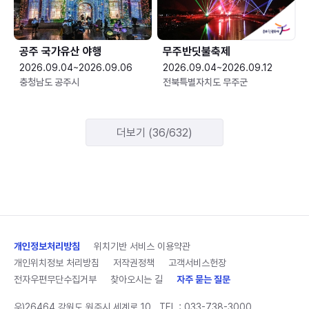
공주 국가유산 야행
무주반딧불축제
2026.09.04~2026.09.06
2026.09.04~2026.09.12
충청남도 공주시
전북특별자치도 무주군
더보기 (36/632)
개인정보처리방침
위치기반 서비스 이용약관
개인위치정보 처리방침
저작권정책
고객서비스헌장
전자우편무단수집거부
찾아오시는 길
자주 묻는 질문
우)26464 강원도 원주시 세계로 10
TEL :
033-738-3000