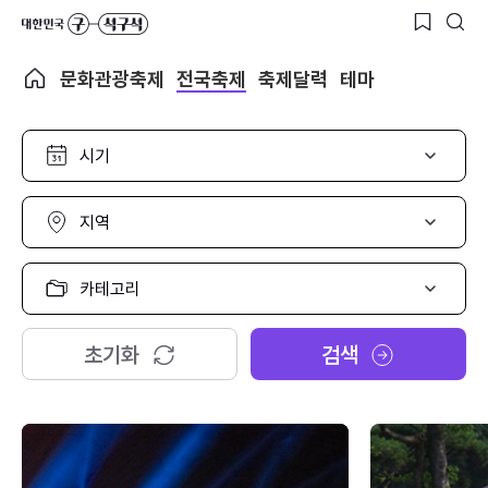
문화관광축제
전국축제
축제달력
테마
시
기
선
택
지
역
선
택
카
테
고
리
초기화
검색
선
택