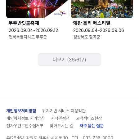
무주반딧불축제
왜관 홀리 페스티벌
2026.09.04~2026.09.12
2026.09.04~2026.09.06
전북특별자치도 무주군
경상북도 칠곡군
더보기 (36/617)
개인정보처리방침
위치기반 서비스 이용약관
개인위치정보 처리방침
저작권정책
고객서비스헌장
전자우편무단수집거부
찾아오시는 길
자주 묻는 질문
우)26464 강원도 원주시 세계로 10
TEL :
033-738-3000