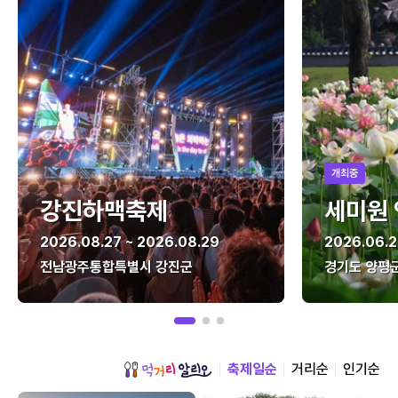
개최중
강진하맥축제
세미원
2026.08.27 ~ 2026.08.29
2026.06.2
전남광주통합특별시 강진군
경기도 양평
축제일순
거리순
인기순