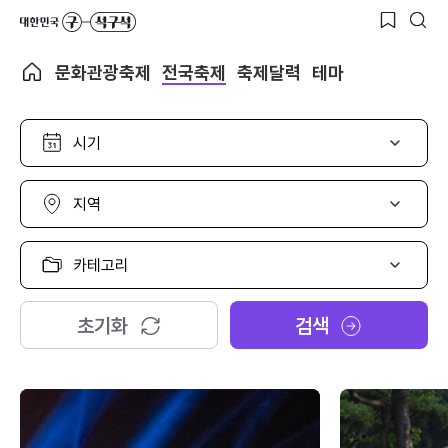
문화관광축제
전국축제
축제달력
테마
시
기
선
택
지
역
선
택
카
테
고
리
초기화
검색
선
택