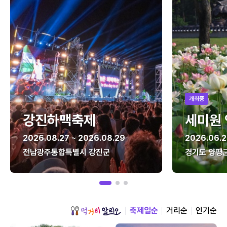
개최중
강진하맥축제
세미원
2026.08.27 ~ 2026.08.29
2026.06.2
전남광주통합특별시 강진군
경기도 양평
축제일순
거리순
인기순