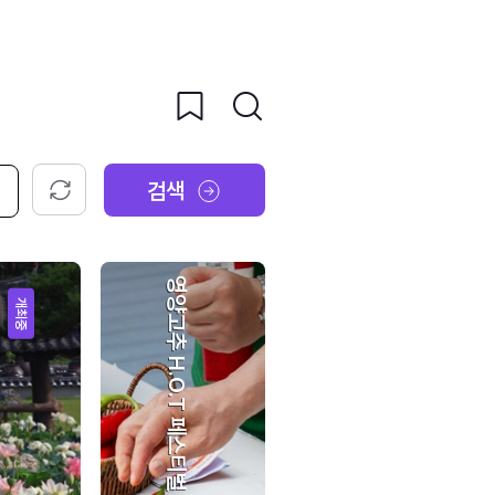
검색
초기화
영양고추 H.O.T 페스티벌
개최중