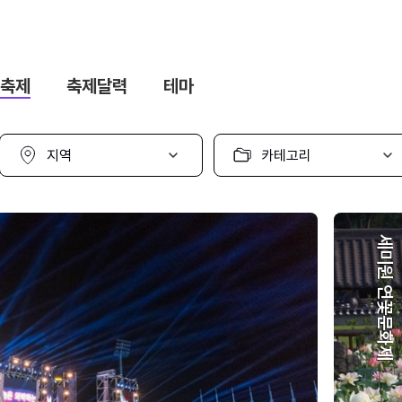
축제
축제달력
테마
지
카
역
테
선
고
택
리
선
택
세미원 연꽃문화제