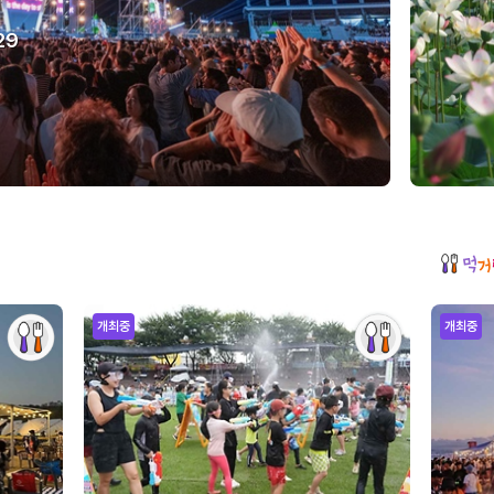
29
개최중
개최중