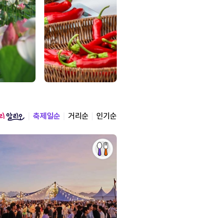
축제일순
거리순
인기순