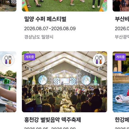
밀양 수퍼 페스티벌
부산
2026.08.07~2026.08.09
2026.
경상남도 밀양시
부산광
개최중
개최중
홍천강 별빛음악 맥주축제
한강