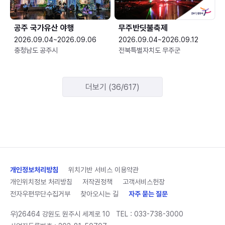
공주 국가유산 야행
무주반딧불축제
2026.09.04~2026.09.06
2026.09.04~2026.09.12
충청남도 공주시
전북특별자치도 무주군
더보기 (36/617)
개인정보처리방침
위치기반 서비스 이용약관
개인위치정보 처리방침
저작권정책
고객서비스헌장
전자우편무단수집거부
찾아오시는 길
자주 묻는 질문
우)26464 강원도 원주시 세계로 10
TEL :
033-738-3000