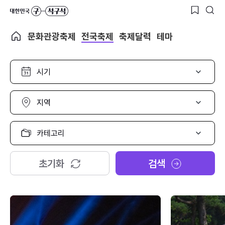
문화관광축제
전국축제
축제달력
테마
시
기
선
택
지
역
선
택
카
테
고
리
초기화
검색
선
택