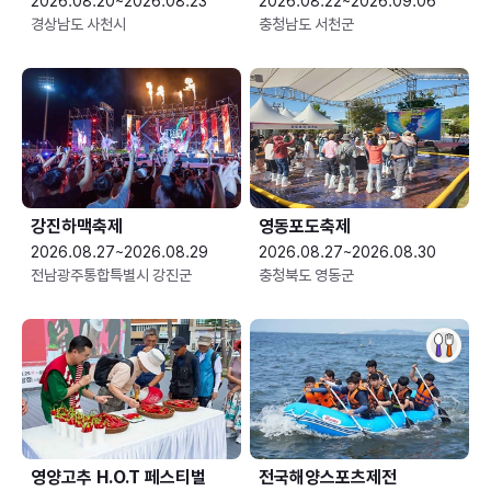
2026.08.20~2026.08.23
2026.08.22~2026.09.06
경상남도 사천시
충청남도 서천군
강진하맥축제
영동포도축제
2026.08.27~2026.08.29
2026.08.27~2026.08.30
전남광주통합특별시 강진군
충청북도 영동군
영양고추 H.O.T 페스티벌
전국해양스포츠제전