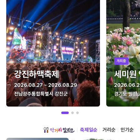
개최중
강진하맥축제
세미원
2026.08.27 ~ 2026.08.29
2026.06.2
전남광주통합특별시 강진군
경기도 양평
축제일순
거리순
인기순