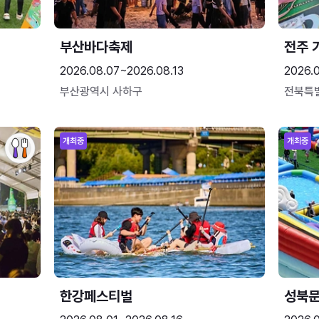
부산바다축제
전주 
2026.08.07~2026.08.13
2026.
부산광역시 사하구
전북특
개최중
개최중
한강페스티벌
성북