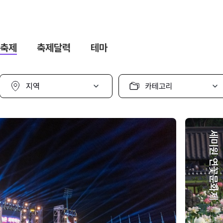
축제
축제달력
테마
지
카
역
테
선
고
택
리
선
택
세미원 연꽃문화제