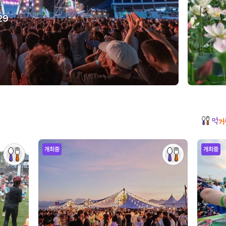
29
개최중
개최중