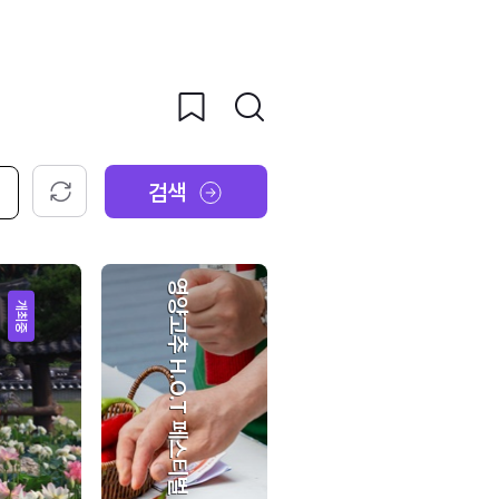
검색
초기화
영양고추 H.O.T 페스티벌
개최중