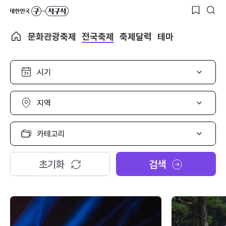
문화관광축제
전국축제
축제달력
테마
시
기
선
택
지
역
선
택
카
테
고
리
초기화
검색
선
택