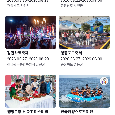
2026.08.20~2026.08.23
2026.08.22~2026.09.06
경상남도 사천시
충청남도 서천군
강진하맥축제
영동포도축제
2026.08.27~2026.08.29
2026.08.27~2026.08.30
전남광주통합특별시 강진군
충청북도 영동군
영양고추 H.O.T 페스티벌
전국해양스포츠제전