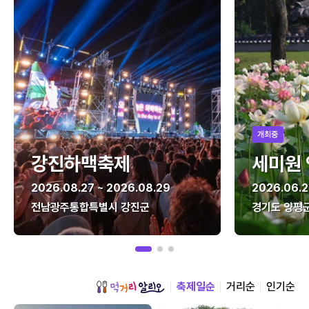
개최중
강진하맥축제
세미원
2026.08.27 ~ 2026.08.29
2026.06.2
전남광주통합특별시 강진군
경기도 양평
축제일순
거리순
인기순