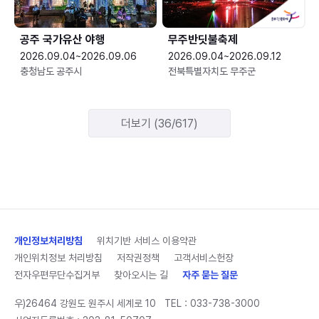
공주 국가유산 야행
무주반딧불축제
2026.09.04~2026.09.06
2026.09.04~2026.09.12
충청남도 공주시
전북특별자치도 무주군
더보기 (36/617)
개인정보처리방침
위치기반 서비스 이용약관
개인위치정보 처리방침
저작권정책
고객서비스헌장
전자우편무단수집거부
찾아오시는 길
자주 묻는 질문
우)26464 강원도 원주시 세계로 10
TEL :
033-738-3000