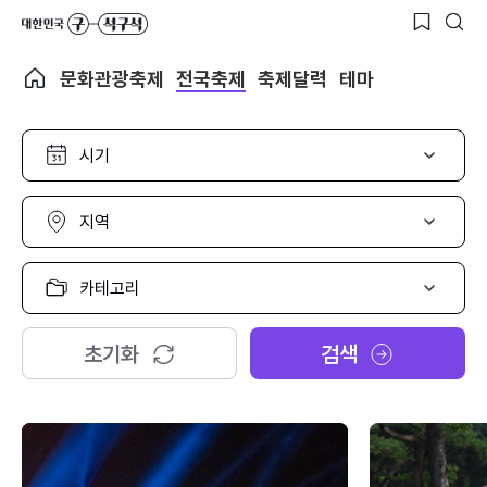
문화관광축제
전국축제
축제달력
테마
시
기
선
택
지
역
선
택
카
테
고
리
초기화
검색
선
택