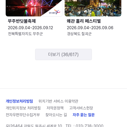
무주반딧불축제
왜관 홀리 페스티벌
2026.09.04~2026.09.12
2026.09.04~2026.09.06
전북특별자치도 무주군
경상북도 칠곡군
더보기 (36/617)
개인정보처리방침
위치기반 서비스 이용약관
개인위치정보 처리방침
저작권정책
고객서비스헌장
전자우편무단수집거부
찾아오시는 길
자주 묻는 질문
우)26464 강원도 원주시 세계로 10
TEL :
033-738-3000