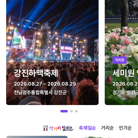
개최중
강진하맥축제
세미원
2026.08.27 ~ 2026.08.29
2026.06.2
전남광주통합특별시 강진군
경기도 양평
축제일순
거리순
인기순