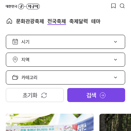
문화관광축제
전국축제
축제달력
테마
시
기
선
택
지
역
선
택
카
테
고
리
초기화
검색
선
택