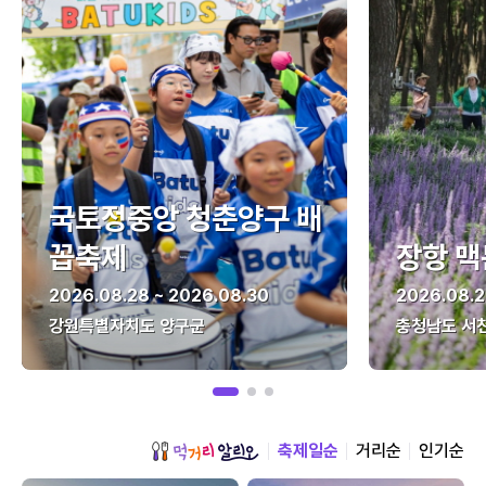
국토정중앙 청춘양구 배
꼽축제
장항 맥
2026.08.28 ~ 2026.08.30
2026.08.2
강원특별자치도 양구군
충청남도 서
축제일순
거리순
인기순