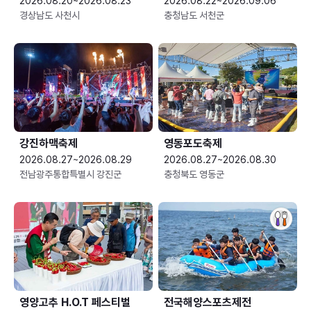
2026.08.20~2026.08.23
2026.08.22~2026.09.06
경상남도 사천시
충청남도 서천군
강진하맥축제
영동포도축제
2026.08.27~2026.08.29
2026.08.27~2026.08.30
전남광주통합특별시 강진군
충청북도 영동군
영양고추 H.O.T 페스티벌
전국해양스포츠제전