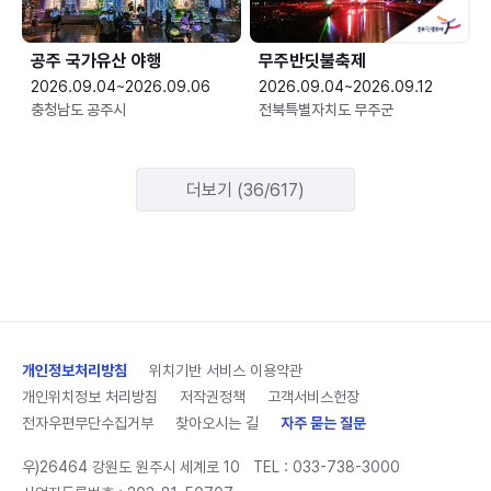
공주 국가유산 야행
무주반딧불축제
2026.09.04~2026.09.06
2026.09.04~2026.09.12
충청남도 공주시
전북특별자치도 무주군
더보기 (36/617)
개인정보처리방침
위치기반 서비스 이용약관
개인위치정보 처리방침
저작권정책
고객서비스헌장
전자우편무단수집거부
찾아오시는 길
자주 묻는 질문
우)26464 강원도 원주시 세계로 10
TEL :
033-738-3000