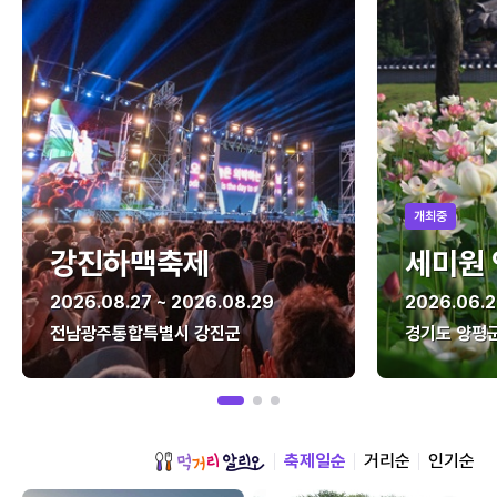
개최중
강진하맥축제
세미원
2026.08.27 ~ 2026.08.29
2026.06.2
전남광주통합특별시 강진군
경기도 양평
축제일순
거리순
인기순