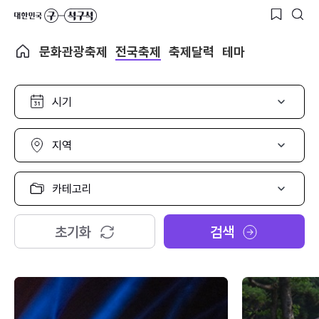
문화관광축제
전국축제
축제달력
테마
시
기
선
택
지
역
선
택
카
테
고
리
초기화
검색
선
택