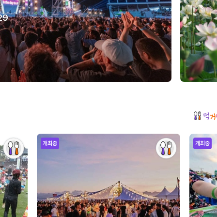
29
개최중
개최중