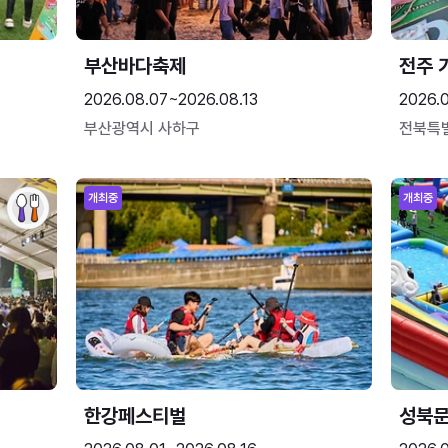
부산바다축제
전주 
2026.08.07~2026.08.13
2026.
부산광역시 사하구
전북특
개최중
개최중
한강페스티벌
성북