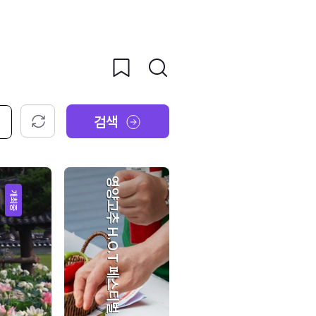
검색
초기화
영양고추 H.O.T 페스티벌
개최중