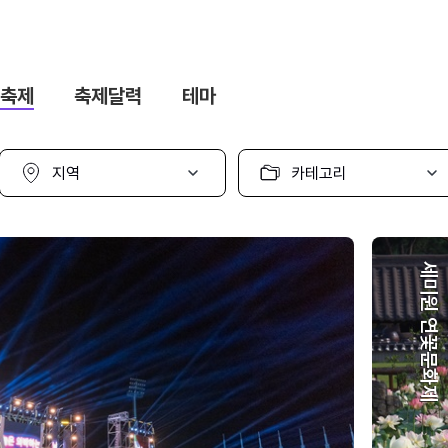
축제
축제달력
테마
지
카
역
테
선
고
택
리
선
택
세미원 연꽃문화제