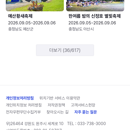
예산황새축제
한여름 밤의 신정호 별빛축제
2026.09.05~2026.09.06
2026.09.05~2026.09.06
충청남도 예산군
충청남도 아산시
더보기 (36/617)
개인정보처리방침
위치기반 서비스 이용약관
개인위치정보 처리방침
저작권정책
고객서비스헌장
전자우편무단수집거부
찾아오시는 길
자주 묻는 질문
우)26464 강원도 원주시 세계로 10
TEL :
033-738-3000