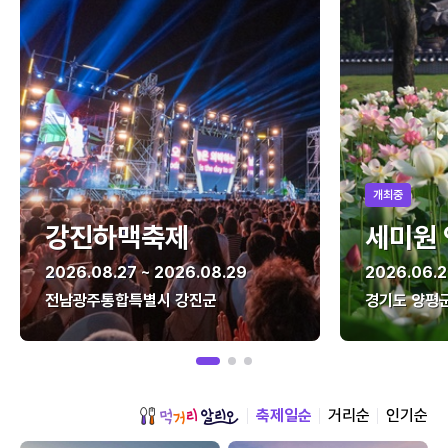
개최중
강진하맥축제
세미원
2026.08.27 ~ 2026.08.29
2026.06.2
전남광주통합특별시 강진군
경기도 양평
축제일순
거리순
인기순