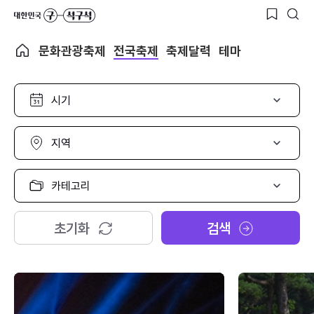
문화관광축제
전국축제
축제달력
테마
시
기
선
택
지
역
선
택
카
테
고
리
초기화
검색
선
택