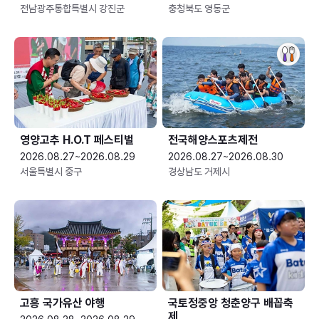
전남광주통합특별시 강진군
충청북도 영동군
영양고추 H.O.T 페스티벌
전국해양스포츠제전
2026.08.27~2026.08.29
2026.08.27~2026.08.30
서울특별시 중구
경상남도 거제시
고흥 국가유산 야행
국토정중앙 청춘양구 배꼽축
제