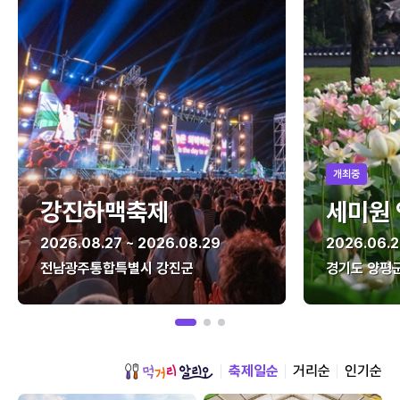
개최중
강진하맥축제
세미원
2026.08.27 ~ 2026.08.29
2026.06.2
전남광주통합특별시 강진군
경기도 양평
축제일순
거리순
인기순