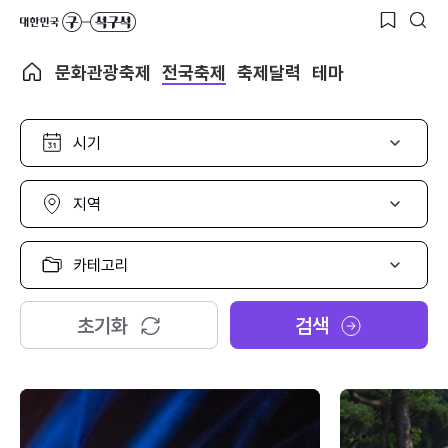
문화관광축제
전국축제
축제달력
테마
시
기
선
택
지
역
선
택
카
테
고
리
초기화
검색
선
택