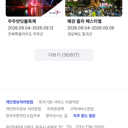
무주반딧불축제
왜관 홀리 페스티벌
2026.09.04~2026.09.12
2026.09.04~2026.09.06
전북특별자치도 무주군
경상북도 칠곡군
더보기 (36/617)
개인정보처리방침
위치기반 서비스 이용약관
개인위치정보 처리방침
저작권정책
고객서비스헌장
전자우편무단수집거부
찾아오시는 길
자주 묻는 질문
우)26464 강원도 원주시 세계로 10
TEL :
033-738-3000