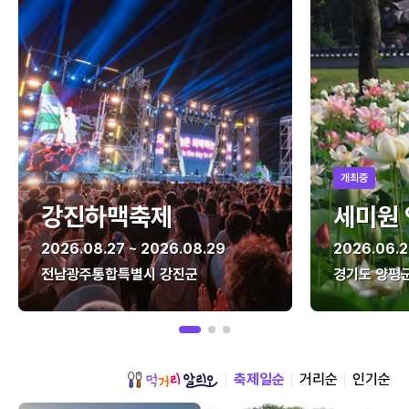
개최중
강진하맥축제
세미원
2026.08.27 ~ 2026.08.29
2026.06.2
전남광주통합특별시 강진군
경기도 양평
축제일순
거리순
인기순