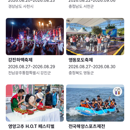
2026.08.20~2026.08.23
2026.08.22~2026.09.06
경상남도 사천시
충청남도 서천군
강진하맥축제
영동포도축제
2026.08.27~2026.08.29
2026.08.27~2026.08.30
전남광주통합특별시 강진군
충청북도 영동군
영양고추 H.O.T 페스티벌
전국해양스포츠제전