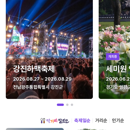
개최중
강진하맥축제
세미원
2026.08.27 ~ 2026.08.29
2026.06.2
전남광주통합특별시 강진군
경기도 양평
축제일순
거리순
인기순