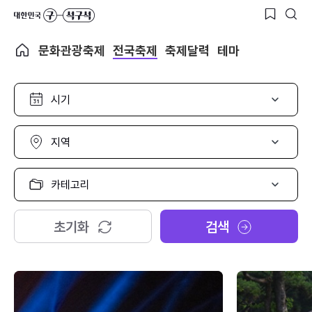
문화관광축제
전국축제
축제달력
테마
시
기
선
택
지
역
선
택
카
테
고
리
초기화
검색
선
택