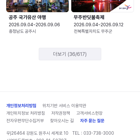
공주 국가유산 야행
무주반딧불축제
2026.09.04~2026.09.06
2026.09.04~2026.09.12
충청남도 공주시
전북특별자치도 무주군
더보기 (36/617)
개인정보처리방침
위치기반 서비스 이용약관
개인위치정보 처리방침
저작권정책
고객서비스헌장
전자우편무단수집거부
찾아오시는 길
자주 묻는 질문
우)26464 강원도 원주시 세계로 10
TEL :
033-738-3000