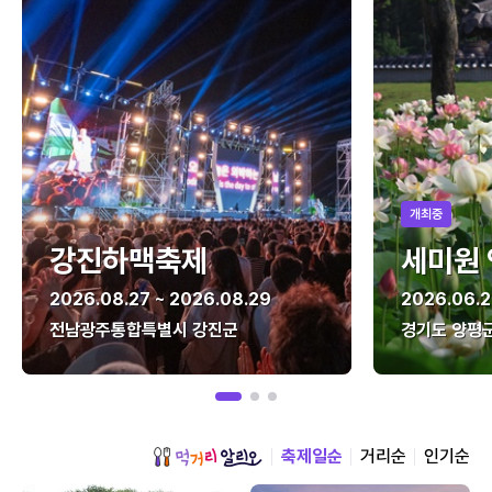
개최중
강진하맥축제
세미원
2026.08.27 ~ 2026.08.29
2026.06.2
전남광주통합특별시 강진군
경기도 양평
축제일순
거리순
인기순