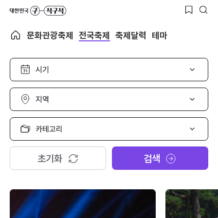
문화관광축제
전국축제
축제달력
테마
시
기
선
택
지
역
선
택
카
테
고
리
초기화
검색
선
택