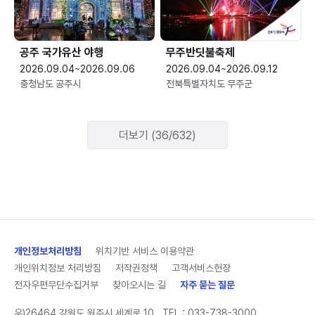
공주 국가유산 야행
무주반딧불축제
2026.09.04~2026.09.06
2026.09.04~2026.09.12
충청남도 공주시
전북특별자치도 무주군
더보기 (36/632)
개인정보처리방침
위치기반 서비스 이용약관
개인위치정보 처리방침
저작권정책
고객서비스헌장
전자우편무단수집거부
찾아오시는 길
자주 묻는 질문
우)26464 강원도 원주시 세계로 10
TEL :
033-738-3000