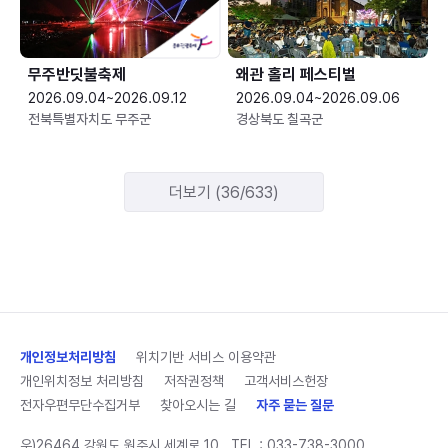
무주반딧불축제
왜관 홀리 페스티벌
2026.09.04~2026.09.12
2026.09.04~2026.09.06
전북특별자치도 무주군
경상북도 칠곡군
더보기 (36/633)
개인정보처리방침
위치기반 서비스 이용약관
개인위치정보 처리방침
저작권정책
고객서비스헌장
전자우편무단수집거부
찾아오시는 길
자주 묻는 질문
우)26464 강원도 원주시 세계로 10
TEL :
033-738-3000