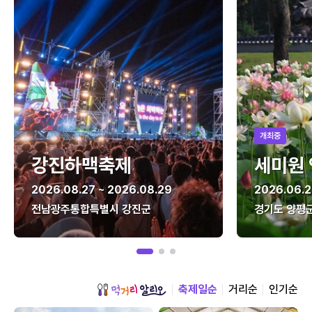
개최중
강진하맥축제
세미원
2026.08.27 ~ 2026.08.29
2026.06.2
전남광주통합특별시 강진군
경기도 양평
축제일순
거리순
인기순