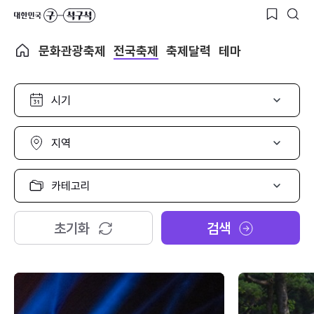
문화관광축제
전국축제
축제달력
테마
시
기
선
택
지
역
선
택
카
테
고
리
초기화
검색
선
택