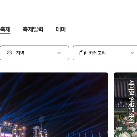
축제
축제달력
테마
지
카
역
테
선
고
택
리
선
택
세미원 연꽃문화제