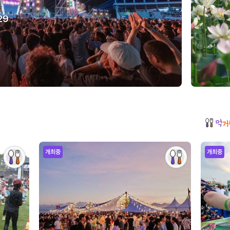
29
개최중
개최중