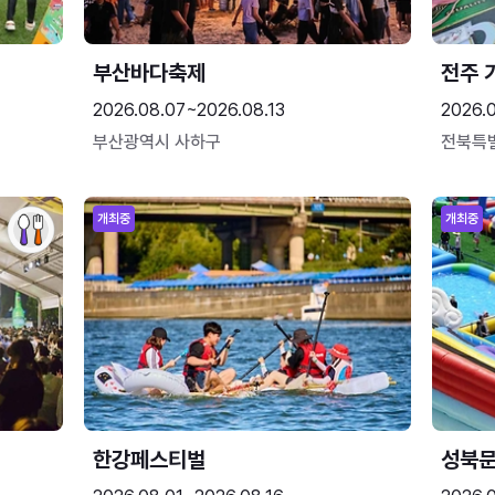
부산바다축제
전주 
2026.08.07~2026.08.13
2026.
부산광역시 사하구
전북특
개최중
개최중
한강페스티벌
성북