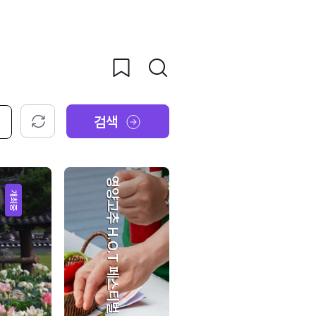
검색
초기화
영양고추 H.O.T 페스티벌
개최중