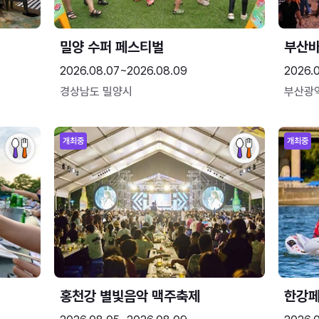
밀양 수퍼 페스티벌
부산
2026.08.07~2026.08.09
2026.
경상남도 밀양시
부산광
개최중
개최중
홍천강 별빛음악 맥주축제
한강