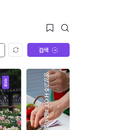
검색
초기화
영양고추 H.O.T 페스티벌
개최중