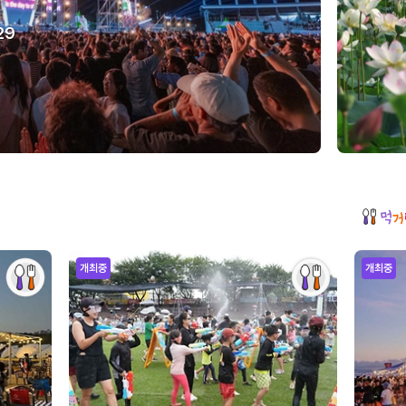
29
개최중
개최중