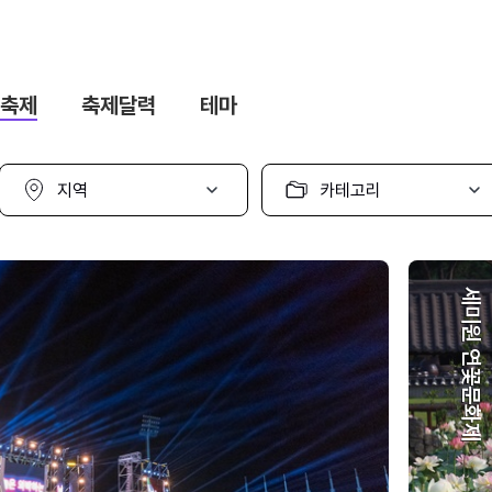
축제
축제달력
테마
지
카
역
테
선
고
택
리
선
택
세미원 연꽃문화제