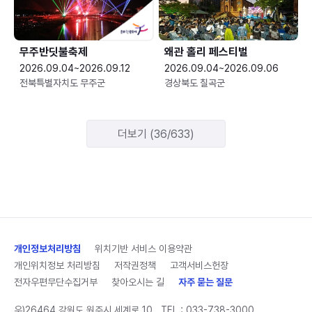
무주반딧불축제
왜관 홀리 페스티벌
2026.09.04~2026.09.12
2026.09.04~2026.09.06
전북특별자치도 무주군
경상북도 칠곡군
더보기 (36/633)
개인정보처리방침
위치기반 서비스 이용약관
개인위치정보 처리방침
저작권정책
고객서비스헌장
전자우편무단수집거부
찾아오시는 길
자주 묻는 질문
우)26464 강원도 원주시 세계로 10
TEL :
033-738-3000