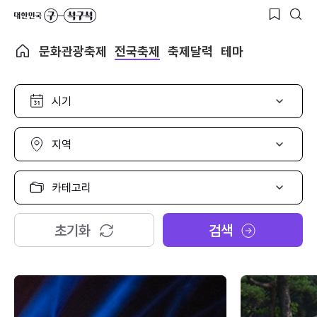
문화관광축제
전국축제
축제달력
테마
시
기
선
택
지
역
선
택
카
테
고
리
초기화
검색
선
택