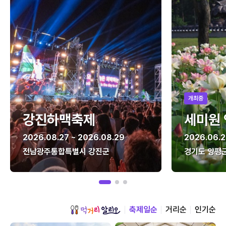
개최중
강진하맥축제
세미원
2026.08.27 ~ 2026.08.29
2026.06.2
전남광주통합특별시 강진군
경기도 양평
축제일순
거리순
인기순