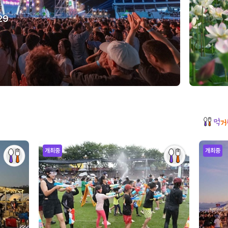
29
개최중
개최중