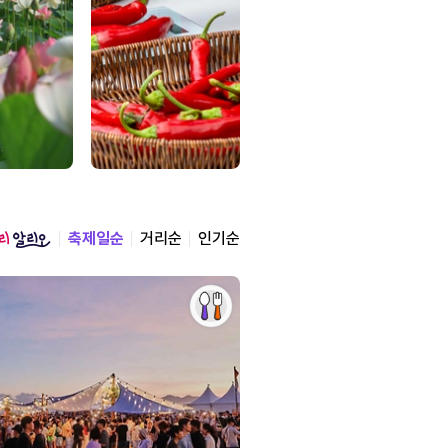
축제일순
거리순
인기순