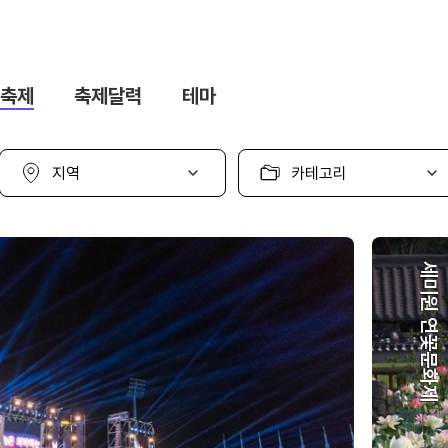
축제
축제달력
테마
지
카
역
테
선
고
택
리
선
택
세미원 연꽃문화제