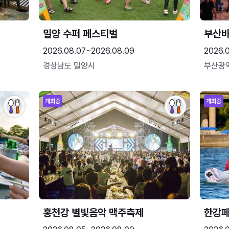
밀양 수퍼 페스티벌
부산
2026.08.07~2026.08.09
2026.
경상남도 밀양시
부산광
개최중
개최중
홍천강 별빛음악 맥주축제
한강