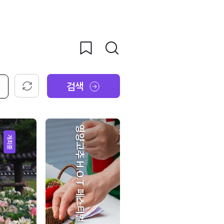
검색
초기화
영양고추 H.O.T 페스티벌
개최중