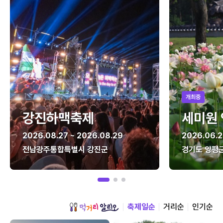
개최중
강진하맥축제
세미원
2026.08.27 ~ 2026.08.29
2026.06.2
전남광주통합특별시 강진군
경기도 양평
축제일순
거리순
인기순