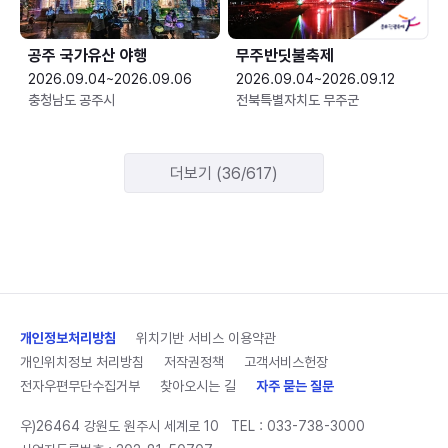
공주 국가유산 야행
무주반딧불축제
2026.09.04~2026.09.06
2026.09.04~2026.09.12
충청남도 공주시
전북특별자치도 무주군
더보기 (36/617)
개인정보처리방침
위치기반 서비스 이용약관
개인위치정보 처리방침
저작권정책
고객서비스헌장
전자우편무단수집거부
찾아오시는 길
자주 묻는 질문
우)26464 강원도 원주시 세계로 10
TEL :
033-738-3000