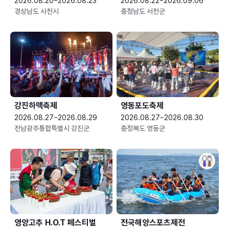
2026.08.20~2026.08.23
2026.08.22~2026.09.06
경상남도 사천시
충청남도 서천군
강진하맥축제
영동포도축제
2026.08.27~2026.08.29
2026.08.27~2026.08.30
전남광주통합특별시 강진군
충청북도 영동군
영양고추 H.O.T 페스티벌
전국해양스포츠제전