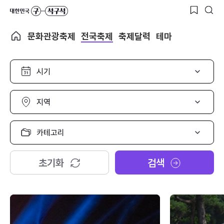
문화관광축제
전국축제
축제달력
테마
시
기
선
택
지
역
선
택
카
테
고
리
초기화
검색
선
택