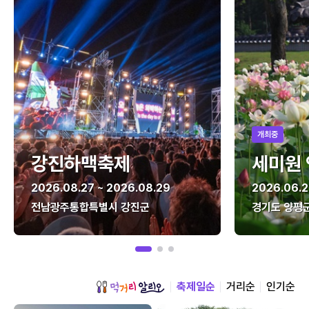
개최중
강진하맥축제
세미원
2026.08.27 ~ 2026.08.29
2026.06.2
전남광주통합특별시 강진군
경기도 양평
축제일순
거리순
인기순