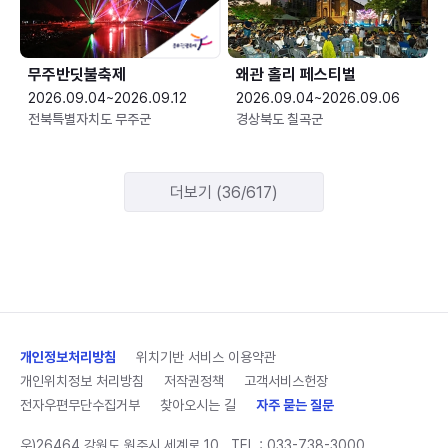
무주반딧불축제
왜관 홀리 페스티벌
2026.09.04~2026.09.12
2026.09.04~2026.09.06
전북특별자치도 무주군
경상북도 칠곡군
더보기 (36/617)
개인정보처리방침
위치기반 서비스 이용약관
개인위치정보 처리방침
저작권정책
고객서비스헌장
전자우편무단수집거부
찾아오시는 길
자주 묻는 질문
우)26464 강원도 원주시 세계로 10
TEL :
033-738-3000