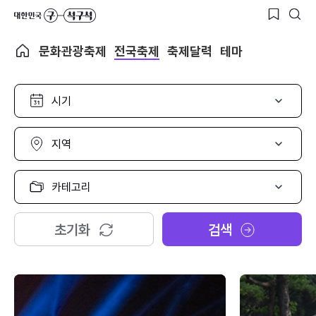
문화관광축제
전국축제
축제달력
테마
시
기
선
택
지
역
선
택
카
테
고
리
초기화
검색
선
택