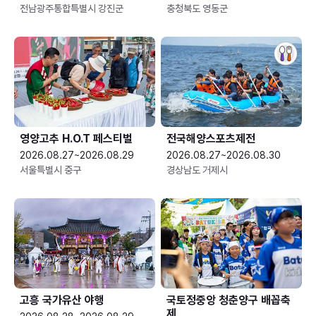
전남광주통합특별시 강진군
충청북도 영동군
영양고추 H.O.T 페스티벌
전국해양스포츠제전
2026.08.27~2026.08.29
2026.08.27~2026.08.30
서울특별시 중구
경상남도 거제시
고흥 국가유산 야행
국토정중앙 청춘양구 배꼽축
제