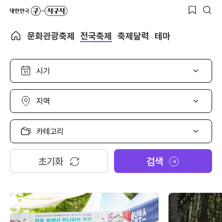
문화관광축제
전국축제
축제달력
테마
시
기
선
택
지
역
선
택
카
테
고
리
초기화
검색
선
택