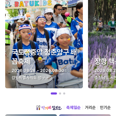
국토정중앙 청춘양구 배
꼽축제
장항 맥
2026.08.28 ~ 2026.08.30
2026.08.2
강원특별자치도 양구군
충청남도 서
축제일순
거리순
인기순