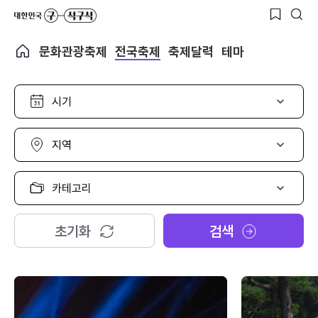
문화관광축제
전국축제
축제달력
테마
시
기
선
택
지
역
선
택
카
테
고
리
초기화
검색
선
택