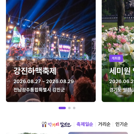
개최중
강진하맥축제
세미원
2026.08.27 ~ 2026.08.29
2026.06.2
전남광주통합특별시 강진군
경기도 양평
축제일순
거리순
인기순