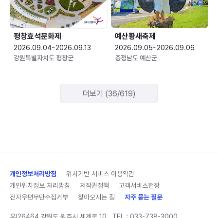
평창효석문화제
예산황새축제
2026.09.04~2026.09.13
2026.09.05~2026.09.06
강원특별자치도 평창군
충청남도 예산군
더보기 (36/619)
개인정보처리방침
위치기반 서비스 이용약관
개인위치정보 처리방침
저작권정책
고객서비스헌장
전자우편무단수집거부
찾아오시는 길
자주 묻는 질문
우)26464 강원도 원주시 세계로 10
TEL :
033-738-3000