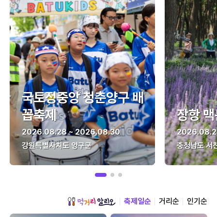
국토정중앙 청춘양구 배
꼽축제
장항 맥
2026.08.28 ~ 2026.08.30
2026.08.2
강원특별자치도 양구군
충청남도 서
축제일순
거리순
인기순