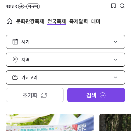
문화관광축제
전국축제
축제달력
테마
시
기
선
택
지
역
선
택
카
테
고
리
초기화
검색
선
택