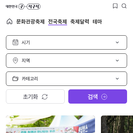
문화관광축제
전국축제
축제달력
테마
시
기
선
택
지
역
선
택
카
테
고
리
초기화
검색
선
택