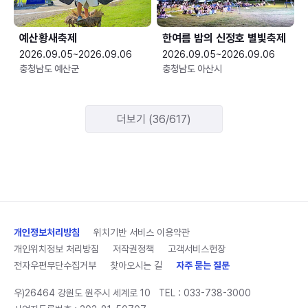
예산황새축제
한여름 밤의 신정호 별빛축제
2026.09.05~2026.09.06
2026.09.05~2026.09.06
충청남도 예산군
충청남도 아산시
더보기 (36/617)
개인정보처리방침
위치기반 서비스 이용약관
개인위치정보 처리방침
저작권정책
고객서비스헌장
전자우편무단수집거부
찾아오시는 길
자주 묻는 질문
우)26464 강원도 원주시 세계로 10
TEL :
033-738-3000