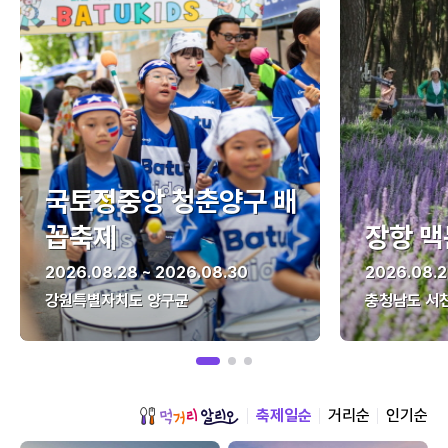
국토정중앙 청춘양구 배
꼽축제
장항 맥
2026.08.28 ~ 2026.08.30
2026.08.2
강원특별자치도 양구군
충청남도 서
축제일순
거리순
인기순