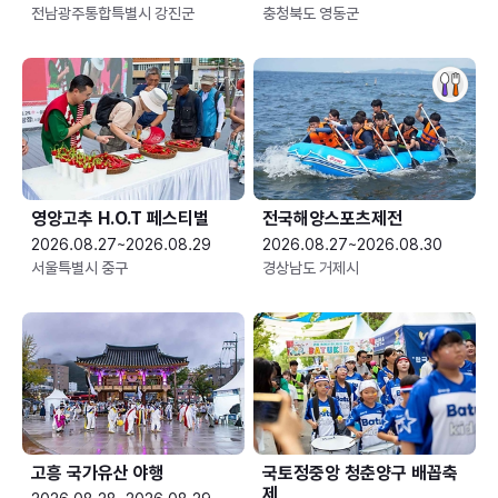
전남광주통합특별시 강진군
충청북도 영동군
영양고추 H.O.T 페스티벌
전국해양스포츠제전
2026.08.27~2026.08.29
2026.08.27~2026.08.30
서울특별시 중구
경상남도 거제시
고흥 국가유산 야행
국토정중앙 청춘양구 배꼽축
제