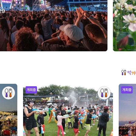
29
개최중
개최중