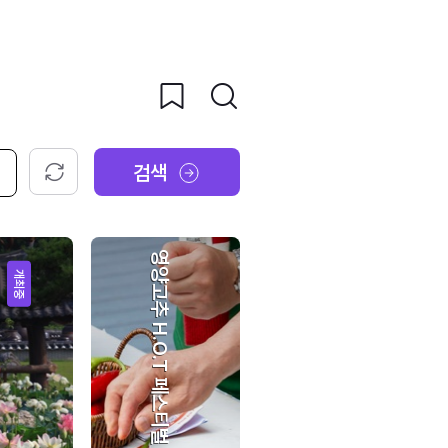
검색
초기화
영양고추 H.O.T 페스티벌
개최중