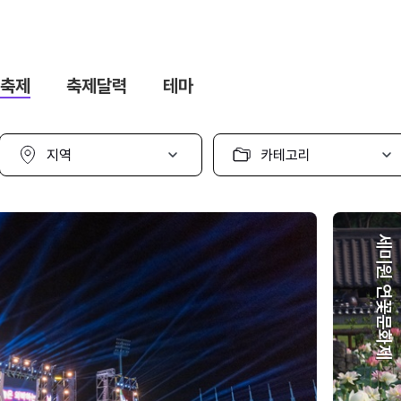
축제
축제달력
테마
지
카
역
테
선
고
택
리
선
택
세미원 연꽃문화제