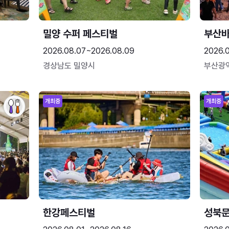
밀양 수퍼 페스티벌
부산
2026.08.07~2026.08.09
2026.
경상남도 밀양시
부산광
개최중
개최중
한강페스티벌
성북