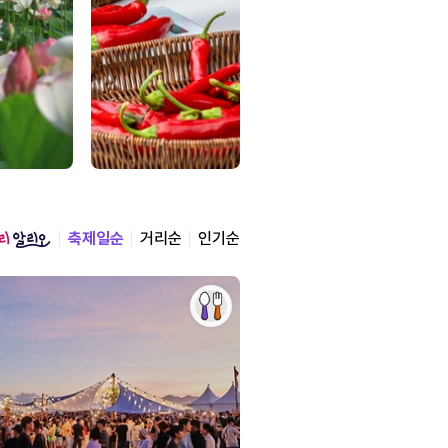
축제일순
거리순
인기순