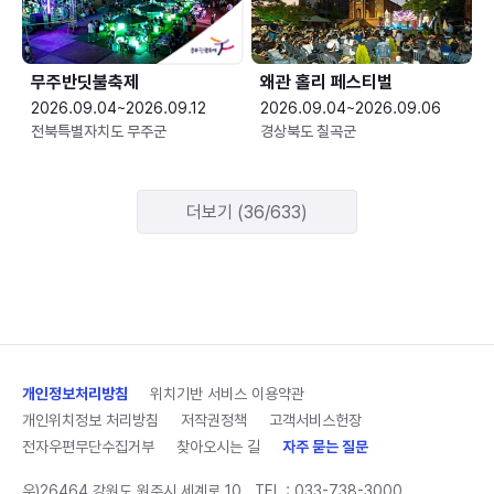
무주반딧불축제
왜관 홀리 페스티벌
2026.09.04~2026.09.12
2026.09.04~2026.09.06
전북특별자치도 무주군
경상북도 칠곡군
더보기 (36/633)
개인정보처리방침
위치기반 서비스 이용약관
개인위치정보 처리방침
저작권정책
고객서비스헌장
전자우편무단수집거부
찾아오시는 길
자주 묻는 질문
우)26464 강원도 원주시 세계로 10
TEL :
033-738-3000