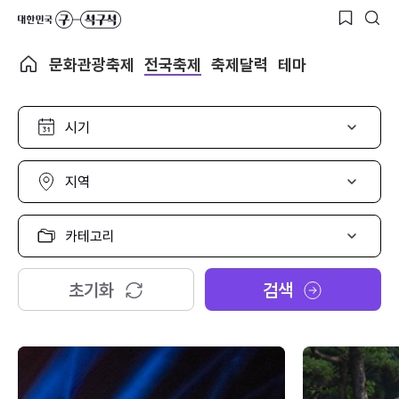
문화관광축제
전국축제
축제달력
테마
시
기
선
택
지
역
선
택
카
테
고
리
초기화
검색
선
택