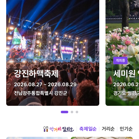
개최중
강진하맥축제
세미원
2026.08.27 ~ 2026.08.29
2026.06.2
전남광주통합특별시 강진군
경기도 양평
축제일순
거리순
인기순