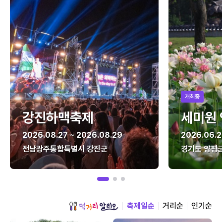
개최중
강진하맥축제
세미원
2026.08.27 ~ 2026.08.29
2026.06.2
전남광주통합특별시 강진군
경기도 양평
축제일순
거리순
인기순