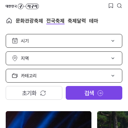
문화관광축제
전국축제
축제달력
테마
시
기
선
택
지
역
선
택
카
테
고
리
초기화
검색
선
택