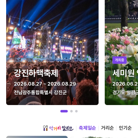
개최중
강진하맥축제
세미원
2026.08.27 ~ 2026.08.29
2026.06.2
전남광주통합특별시 강진군
경기도 양평
축제일순
거리순
인기순