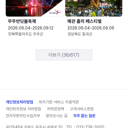
무주반딧불축제
왜관 홀리 페스티벌
2026.09.04~2026.09.12
2026.09.04~2026.09.06
전북특별자치도 무주군
경상북도 칠곡군
더보기 (36/617)
개인정보처리방침
위치기반 서비스 이용약관
개인위치정보 처리방침
저작권정책
고객서비스헌장
전자우편무단수집거부
찾아오시는 길
자주 묻는 질문
우)26464 강원도 원주시 세계로 10
TEL :
033-738-3000