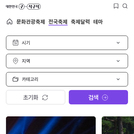
문화관광축제
전국축제
축제달력
테마
시
기
선
택
지
역
선
택
카
테
고
리
초기화
검색
선
택