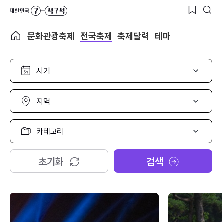
문화관광축제
전국축제
축제달력
테마
시
기
선
택
지
역
선
택
카
테
고
리
초기화
검색
선
택