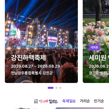
개최중
강진하맥축제
세미원
2026.08.27 ~ 2026.08.29
2026.06.2
전남광주통합특별시 강진군
경기도 양평
축제일순
거리순
인기순