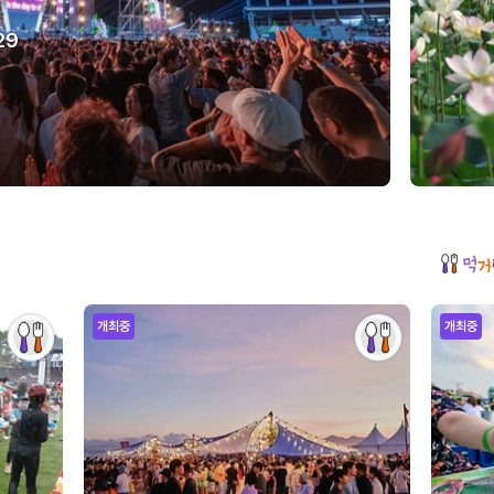
29
개최중
개최중