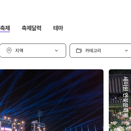
축제
축제달력
테마
지
카
역
테
선
고
택
리
선
택
세미원 연꽃문화제