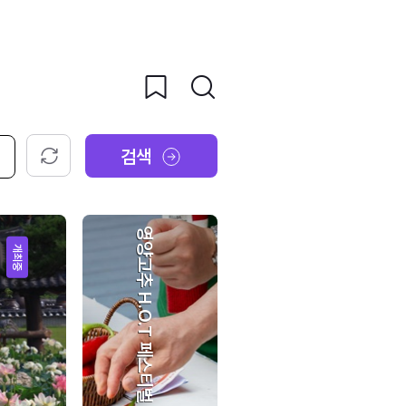
검색
초기화
영양고추 H.O.T 페스티벌
개최중