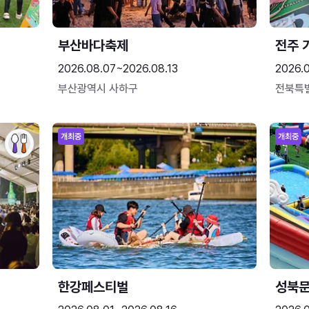
부산바다축제
전주 
2026.08.07~2026.08.13
2026.
부산광역시 사하구
전북특
개최중
개최중
한강페스티벌
성북