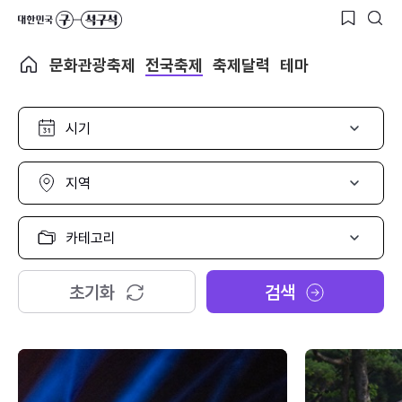
문화관광축제
전국축제
축제달력
테마
시
기
선
택
지
역
선
택
카
테
고
리
초기화
검색
선
택