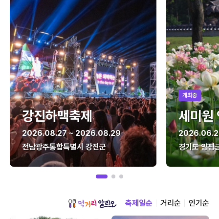
개최중
강진하맥축제
세미원
2026.08.27 ~ 2026.08.29
2026.06.2
전남광주통합특별시 강진군
경기도 양평
축제일순
거리순
인기순