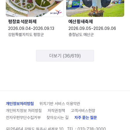
평창효석문화제
예산황새축제
2026.09.04~2026.09.13
2026.09.05~2026.09.06
강원특별자치도 평창군
충청남도 예산군
더보기 (36/619)
개인정보처리방침
위치기반 서비스 이용약관
개인위치정보 처리방침
저작권정책
고객서비스헌장
전자우편무단수집거부
찾아오시는 길
자주 묻는 질문
우)26464 강원도 원주시 세계로 10
TEL :
033-738-3000