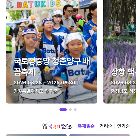
국토정중앙 청춘양구 배
꼽축제
장항 맥
2026.08.28 ~ 2026.08.30
2026.08.2
강원특별자치도 양구군
충청남도 서
축제일순
거리순
인기순