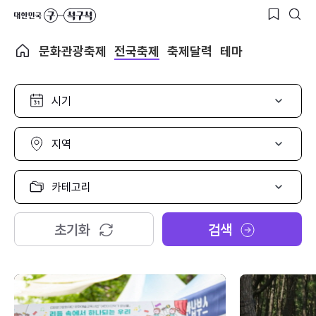
문화관광축제
전국축제
축제달력
테마
시
기
선
택
지
역
선
택
카
테
고
리
초기화
검색
선
택