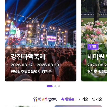
개최중
강진하맥축제
세미원
2026.08.27 ~ 2026.08.29
2026.06.2
전남광주통합특별시 강진군
경기도 양평
축제일순
거리순
인기순