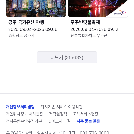
공주 국가유산 야행
무주반딧불축제
2026.09.04~2026.09.06
2026.09.04~2026.09.12
충청남도 공주시
전북특별자치도 무주군
더보기 (36/632)
개인정보처리방침
위치기반 서비스 이용약관
개인위치정보 처리방침
저작권정책
고객서비스헌장
전자우편무단수집거부
찾아오시는 길
자주 묻는 질문
우)26464 강원도 원주시 세계로 10
TEL :
033-738-3000