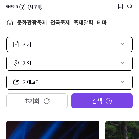
문화관광축제
전국축제
축제달력
테마
시
기
선
택
지
역
선
택
카
테
고
리
초기화
검색
선
택