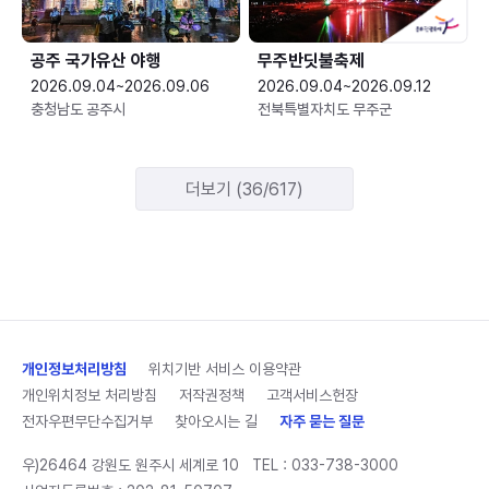
공주 국가유산 야행
무주반딧불축제
2026.09.04~2026.09.06
2026.09.04~2026.09.12
충청남도 공주시
전북특별자치도 무주군
더보기 (36/617)
개인정보처리방침
위치기반 서비스 이용약관
개인위치정보 처리방침
저작권정책
고객서비스헌장
전자우편무단수집거부
찾아오시는 길
자주 묻는 질문
우)26464 강원도 원주시 세계로 10
TEL :
033-738-3000