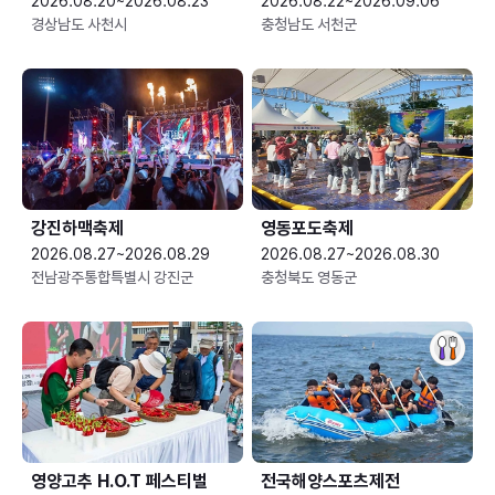
2026.08.20~2026.08.23
2026.08.22~2026.09.06
경상남도 사천시
충청남도 서천군
강진하맥축제
영동포도축제
2026.08.27~2026.08.29
2026.08.27~2026.08.30
전남광주통합특별시 강진군
충청북도 영동군
영양고추 H.O.T 페스티벌
전국해양스포츠제전