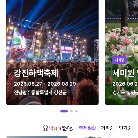
개최중
강진하맥축제
세미원
2026.08.27 ~ 2026.08.29
2026.06.2
전남광주통합특별시 강진군
경기도 양평
축제일순
거리순
인기순