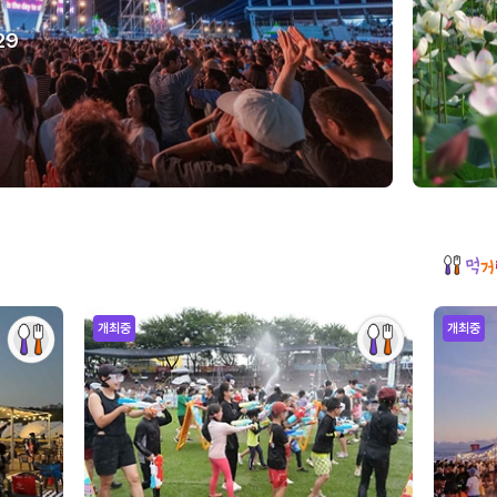
29
개최중
개최중