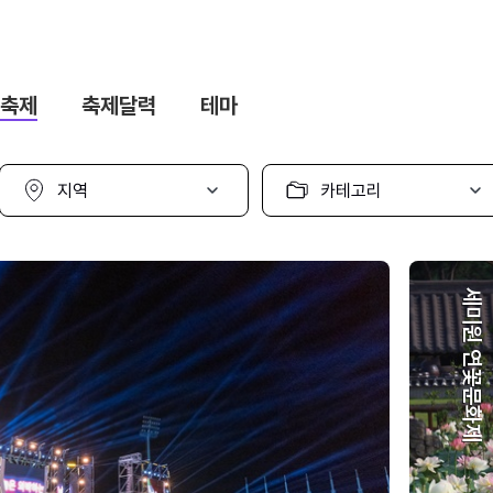
축제
축제달력
테마
지
카
역
테
선
고
택
리
선
택
세미원 연꽃문화제