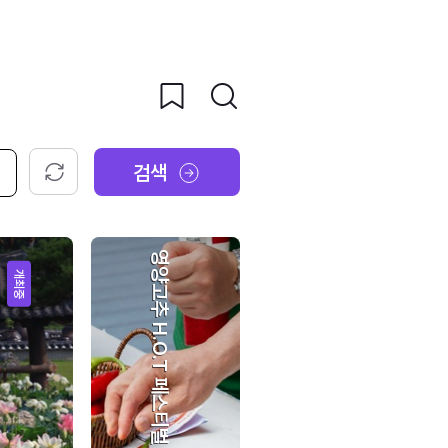
검색
초기화
영양고추 H.O.T 페스티벌
개최중