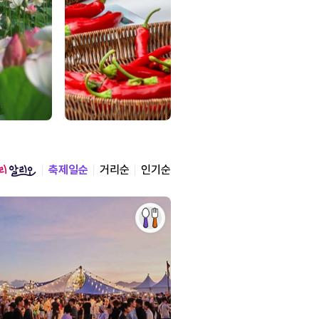
축제일순
거리순
인기순