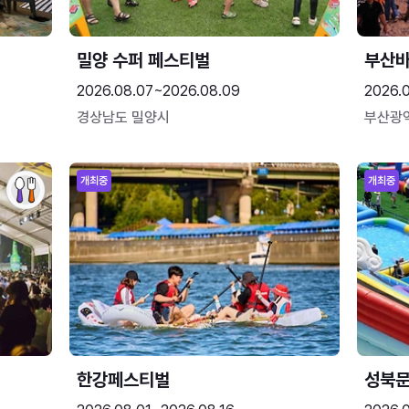
밀양 수퍼 페스티벌
부산
2026.08.07~2026.08.09
2026.
경상남도 밀양시
부산광
개최중
개최중
한강페스티벌
성북