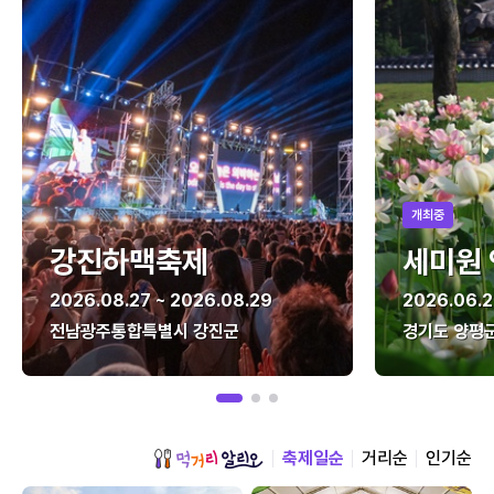
개최중
강진하맥축제
세미원
2026.08.27 ~ 2026.08.29
2026.06.2
전남광주통합특별시 강진군
경기도 양평
축제일순
거리순
인기순