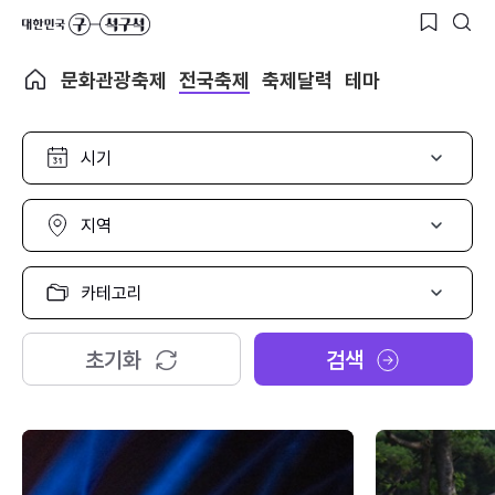
문화관광축제
전국축제
축제달력
테마
시
기
선
택
지
역
선
택
카
테
고
리
초기화
검색
선
택