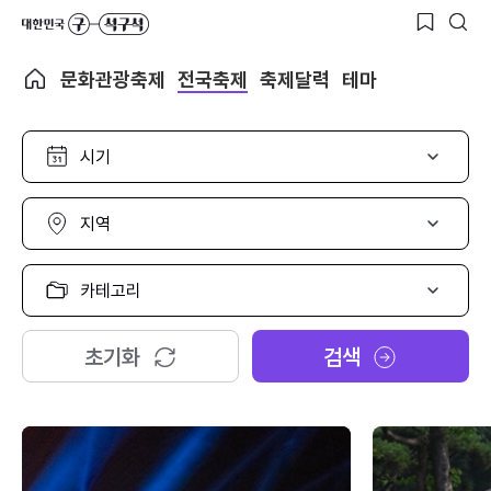
문화관광축제
전국축제
축제달력
테마
시
기
선
택
지
역
선
택
카
테
고
리
초기화
검색
선
택