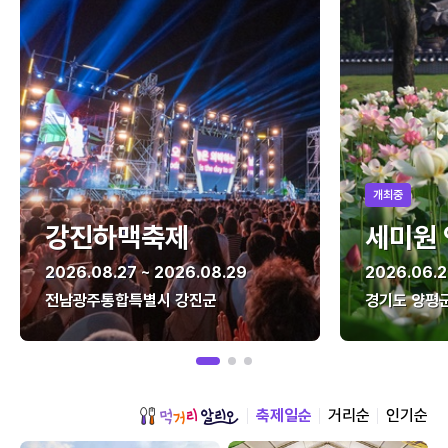
개최중
강진하맥축제
세미원
2026.08.27 ~ 2026.08.29
2026.06.2
전남광주통합특별시 강진군
경기도 양평
축제일순
거리순
인기순