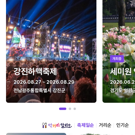
개최중
강진하맥축제
세미원
2026.08.27 ~ 2026.08.29
2026.06.2
전남광주통합특별시 강진군
경기도 양평
축제일순
거리순
인기순