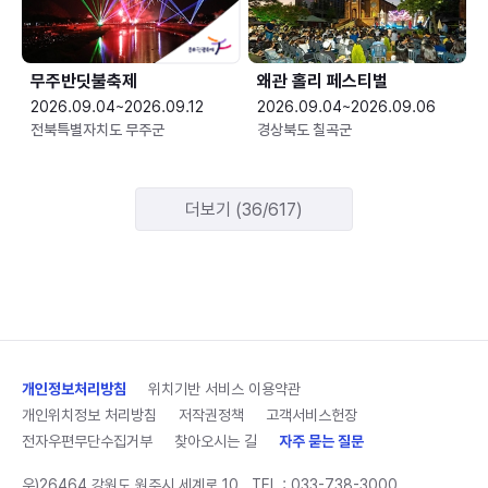
무주반딧불축제
왜관 홀리 페스티벌
2026.09.04~2026.09.12
2026.09.04~2026.09.06
전북특별자치도 무주군
경상북도 칠곡군
더보기 (36/617)
개인정보처리방침
위치기반 서비스 이용약관
개인위치정보 처리방침
저작권정책
고객서비스헌장
전자우편무단수집거부
찾아오시는 길
자주 묻는 질문
우)26464 강원도 원주시 세계로 10
TEL :
033-738-3000